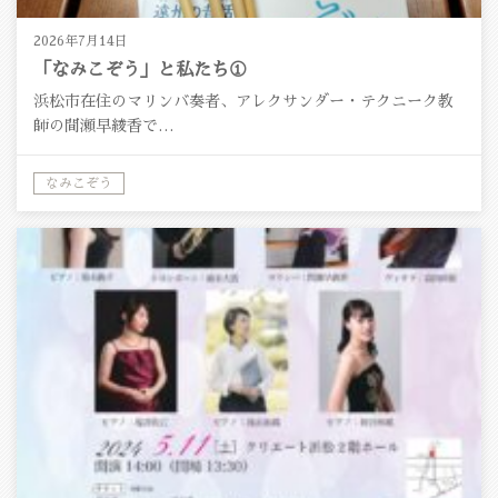
2026年7月14日
「なみこぞう」と私たち①
浜松市在住のマリンバ奏者、アレクサンダー・テクニーク教
師の間瀬早綾香で…
なみこぞう