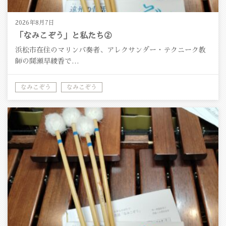
2026年8月7日
「なみこぞう」と私たち②
浜松市在住のマリンバ奏者、アレクサンダー・テクニーク教
師の間瀬早綾香で…
なみこぞう
なみこぞう
マリンバ演奏について、コンサート情報