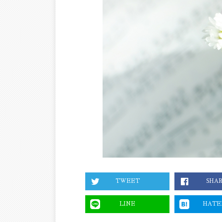
TWEET
SHA
LINE
HATE