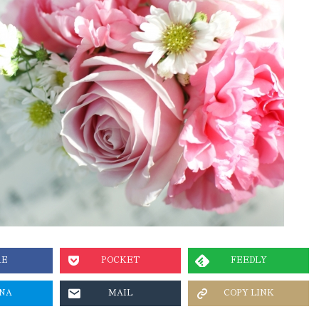
RE
POCKET
FEEDLY
NA
MAIL
COPY LINK