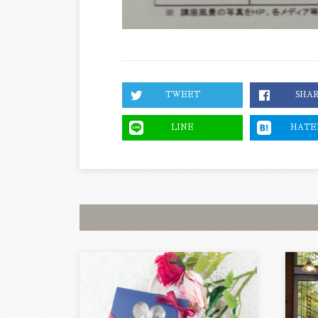
TWEET
SHA
LINE
HATE