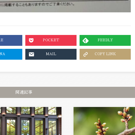
RE
POCKET
FEEDLY
NA
MAIL
COPY LINK
関連記事