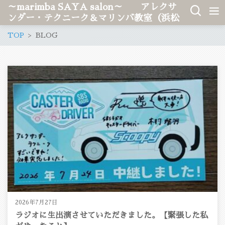
～marimba SAYA salon～ アレクサ
ンダー・テクニーク＆マリンバ教室（浜松
市、愛知県稲沢市）
TOP
BLOG
2026年7月27日
ラジオに生出演させていただきました。【緊張した私