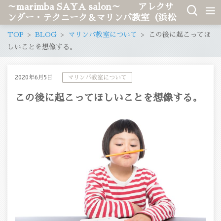
～marimba SAYA salon～ アレクサ
ンダー・テクニーク＆マリンバ教室（浜松
市、愛知県稲沢市）
TOP
BLOG
マリンバ教室について
この後に起こってほ
しいことを想像する。
2020年6月5日
マリンバ教室について
この後に起こってほしいことを想像する。